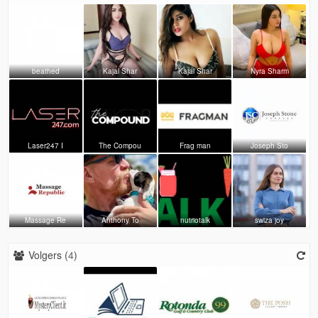
beathed
Kajal Shar
Kajal Shar
Nyra Sharm
Laser247 I
The Compou
Frag man
Joseph Sto
Massage Re
Anthony To
nutriotalk
swiza joy
Volgers (
4
)