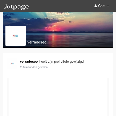
Gast
verradoseo
verradoseo
Heeft zijn profielfoto gewijzigd
6 maanden geleden