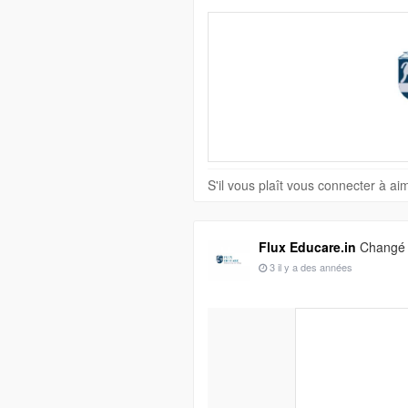
S'il vous plaît vous connecter à a
Flux Educare.in
Changé s
3 il y a des années