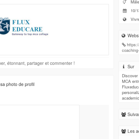
Mâl
10/1
Vivre
Websi
https:
coaching
imer, étonnant, partager et commenter !
Sur
Discover 
MCA entr
a photo de profil
Fluxeduca
personal
academic
Suivan
Les a