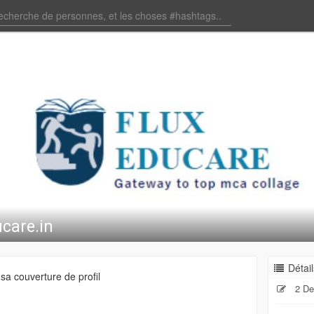
ucare.in
Détail
a couverture de profil
2 De