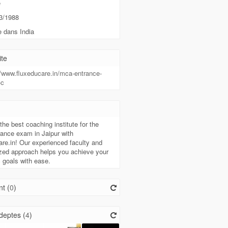
e
3/1988
 dans India
te
//www.fluxeducare.in/mca-entrance-
-c
the best coaching institute for the
ance exam in Jaipur with
re.in! Our experienced faculty and
ized approach helps you achieve your
 goals with ease.
t (
0
)
deptes (
4
)