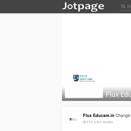
Flux Ed
Flux Educare.in
Changé s
3 il y a des années