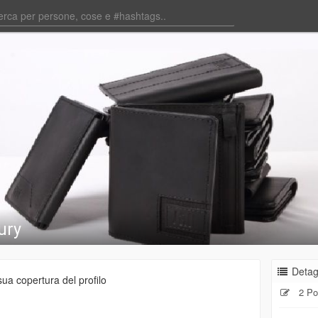
ury
Detag
ua copertura del profilo
2 Po