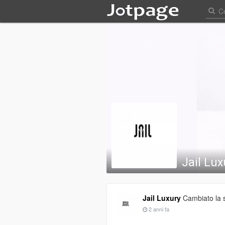
Jail Lux
Jail Luxury
Cambiato la s
2 anni fa