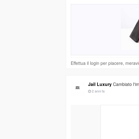
Effettua il login per piacere, mera
Jail Luxury
Cambiato l'im
2 anni fa