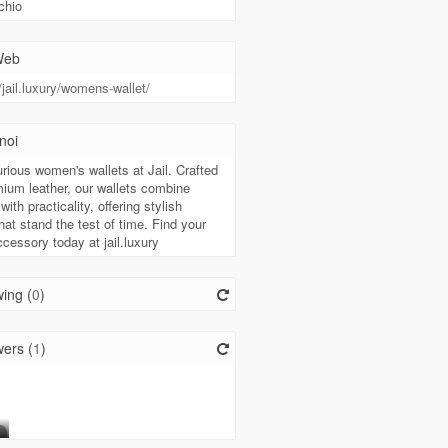
hio
Web
//jail.luxury/womens-wallet/
noi
rious women's wallets at Jail. Crafted
ium leather, our wallets combine
ith practicality, offering stylish
hat stand the test of time. Find your
ccessory today at jail.luxury
ing (
0
)
ers (
1
)