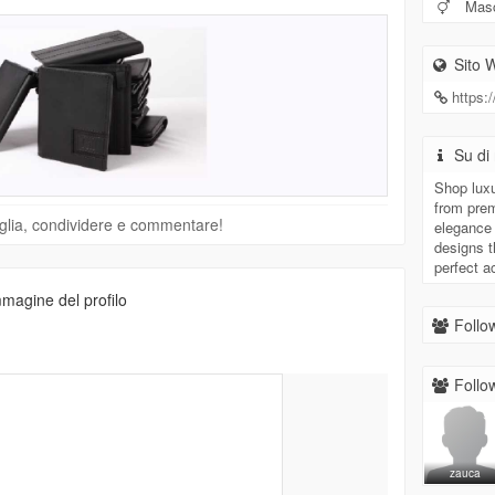
Masc
Sito 
https:
Su di 
Shop luxu
from prem
viglia, condividere e commentare!
elegance w
designs t
perfect a
magine del profilo
Follow
Follow
zauca