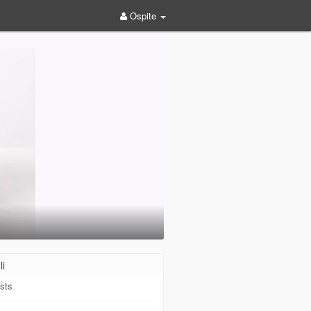
Ospite
li
sts