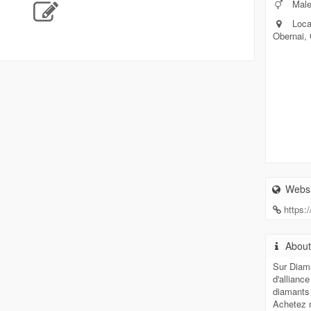
Mal
Loca
Obernai,
Websi
https:
Abou
Sur Diam
d'allianc
diamants 
Achetez m