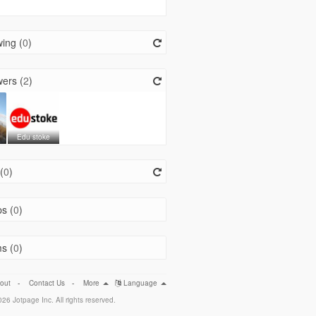
ing (
0
)
ers (
2
)
Edu stoke
(
0
)
s (
0
)
s (
0
)
out
-
Contact Us
-
More
Language
26 Jotpage Inc. All rights reserved.