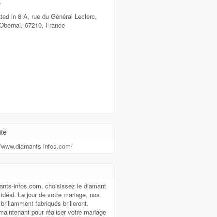
e
ted in 8 A, rue du Général Leclerc,
 Obernai, 67210, France
te
//www.diamants-infos.com/
t
ants-infos.com, choisissez le diamant
e idéal. Le jour de votre mariage, nos
brillamment fabriqués brilleront.
aintenant pour réaliser votre mariage