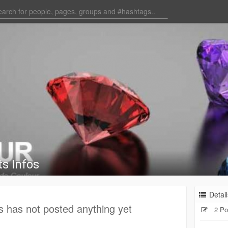
s Infos
Detail
s has not posted anything yet
2 Po