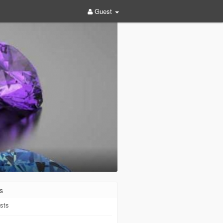
Guest
s
sts