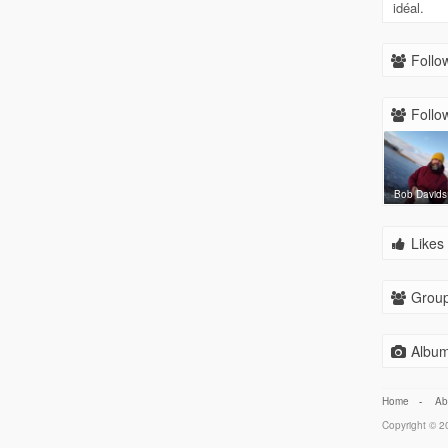
idéal.
Follow
Follow
Bob Davids
Likes 
Group
Album
Home
-
Ab
Copyright © 20