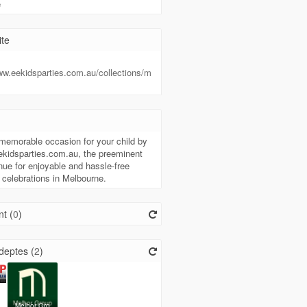
e
te
ww.eekidsparties.com.au/collections/m
memorable occasion for your child by
eekidsparties.com.au, the preeminent
nue for enjoyable and hassle-free
s celebrations in Melbourne.
t (
0
)
deptes (
2
)
ö
Melhor Gro