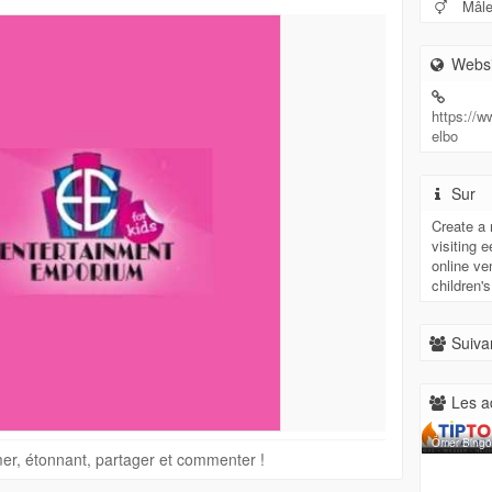
Mâl
Websi
https://w
elbo
Sur
Create a 
visiting 
online ve
children'
Suivan
Les a
Ömer Bing
imer, étonnant, partager et commenter !