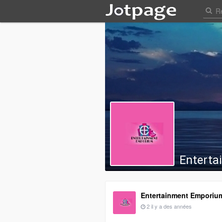
Enterta
Entertainment Emporium
2 il y a des années