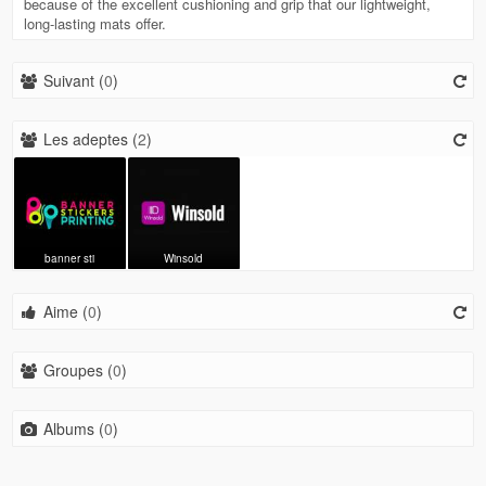
because of the excellent cushioning and grip that our lightweight,
long-lasting mats offer.
Suivant (
0
)
Les adeptes (
2
)
banner sti
Winsold
Aime (
0
)
Groupes (
0
)
Albums (
0
)