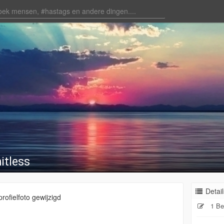
itless
Detail
profielfoto gewijzigd
1 Be