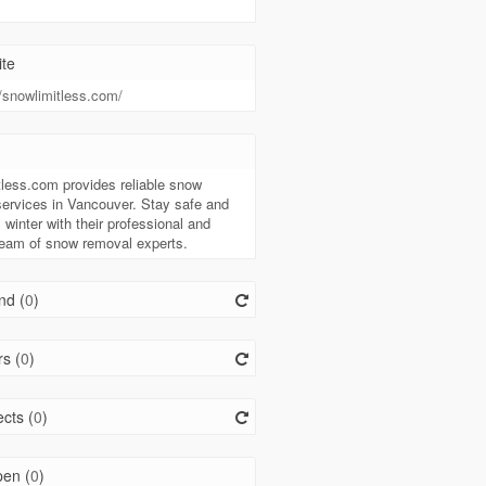
te
//snowlimitless.com/
t
less.com provides reliable snow
ervices in Vancouver. Stay safe and
 winter with their professional and
 team of snow removal experts.
nd (
0
)
s (
0
)
cts (
0
)
en (
0
)