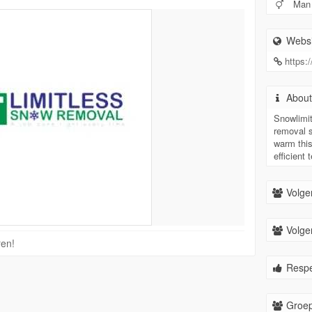
Man
Websi
https:
Abou
Snowlimit
removal s
warm this
efficient
Volge
Volger
ren!
Respe
Groep