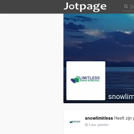
snowlim
snowlimitless
Heeft zijn 
3 jaar geleden