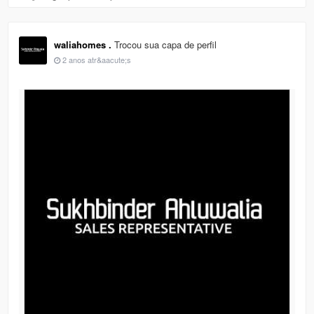
waliahomes .
Trocou sua capa de perfil
2 anos atr&aacute;s