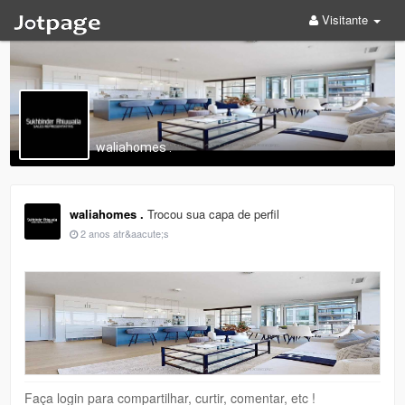
Visitante
waliahomes .
waliahomes .
Trocou sua capa de perfil
2 anos atr&aacute;s
Faça login para compartilhar, curtir, comentar, etc !