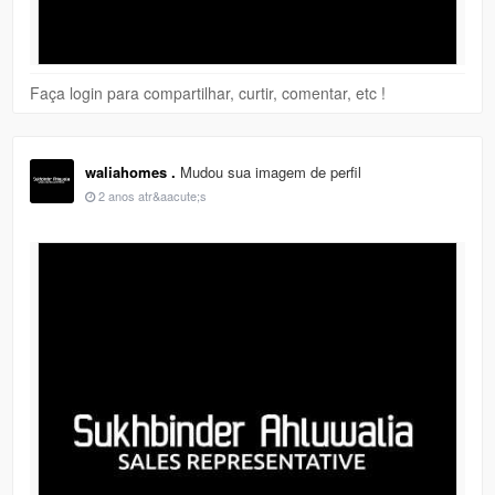
Faça login para compartilhar, curtir, comentar, etc !
waliahomes .
Mudou sua imagem de perfil
2 anos atr&aacute;s