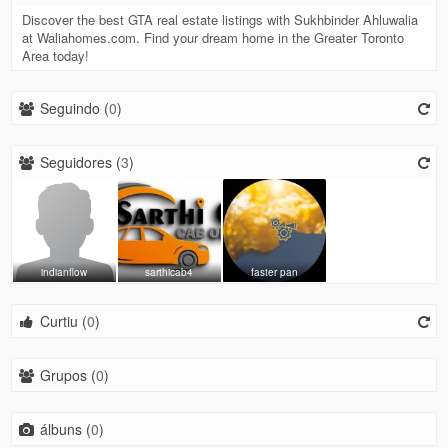
Discover the best GTA real estate listings with Sukhbinder Ahluwalia
at Waliahomes.com. Find your dream home in the Greater Toronto
Area today!
Seguindo (
0
)
Seguidores (
3
)
indianflow
sarthicab4
faster pan
Curtiu (
0
)
Grupos (
0
)
álbuns (
0
)