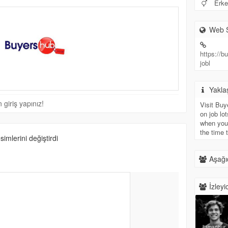
Erke
Web S
https://b
jobl
Yakla
giriş yapınız!
Visit Buy
on job lo
when you 
the time 
simlerini değiştirdi
Aşağıd
İzleyic
liamarthur