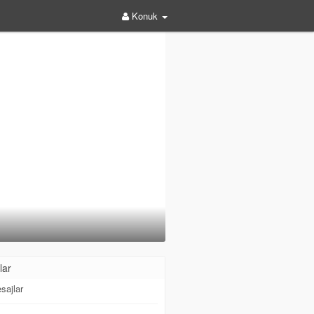
Konuk
lar
sajlar