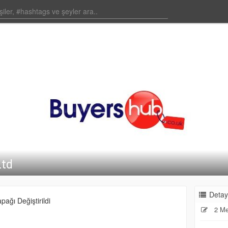
Ltd
Detay
pağı Değiştirildi
2 Me