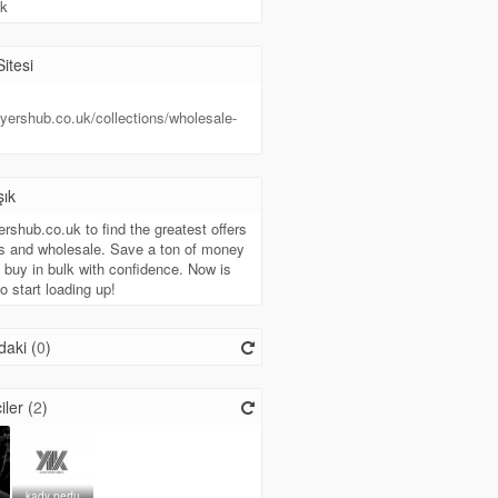
k
itesi
uyershub.co.uk/collections/wholesale-
şık
ershub.co.uk to find the greatest offers
ts and wholesale. Save a ton of money
buy in bulk with confidence. Now is
to start loading up!
aki (
0
)
iler (
2
)
kady perfu