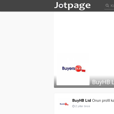
BuyHB 
BuyHB Ltd
Onun profil ka
2 yıllar önce