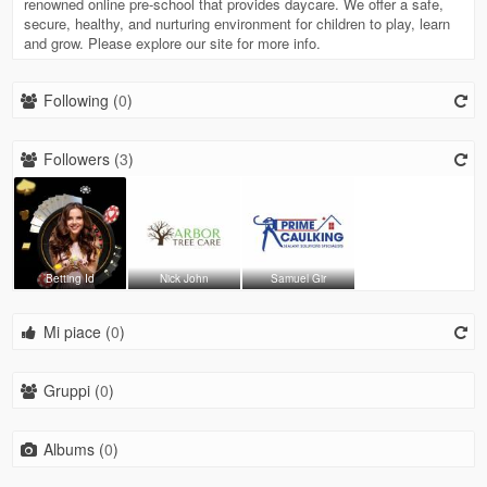
renowned online pre-school that provides daycare. We offer a safe,
secure, healthy, and nurturing environment for children to play, learn
and grow. Please explore our site for more info.
Following (
0
)
Followers (
3
)
Betting Id
Nick John
Samuel Gir
Mi piace (
0
)
Gruppi (
0
)
Albums (
0
)