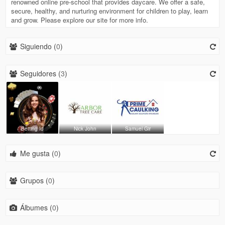
renowned online pre-school that provides daycare. We offer a safe,
secure, healthy, and nurturing environment for children to play, learn
and grow. Please explore our site for more info.
Siguiendo (
0
)
Seguidores (
3
)
Betting Id
Nick John
Samuel Gir
Me gusta (
0
)
Grupos (
0
)
Álbumes (
0
)