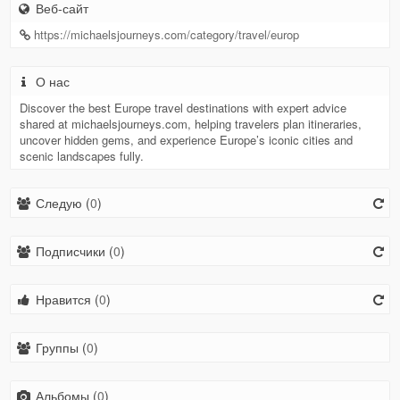
Веб-сайт
https://michaelsjourneys.com/category/travel/europ
О нас
Discover the best Europe travel destinations with expert advice
shared at michaelsjourneys.com, helping travelers plan itineraries,
uncover hidden gems, and experience Europe’s iconic cities and
scenic landscapes fully.
Следую (
0
)
Подписчики (
0
)
Нравится (
0
)
Группы (
0
)
Альбомы (
0
)