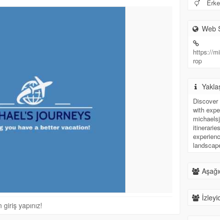
Erke
Web S
https://m
rop
Yakla
Discover 
with expe
michaelsj
itinerari
experienc
landscape
Aşağıd
İzleyic
giriş yapınız!