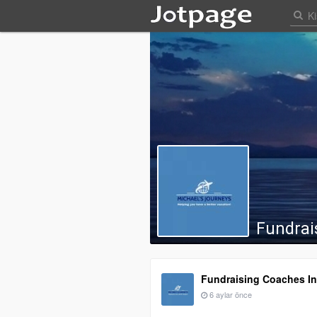
Fundrai
Fundraising Coaches I
6 aylar önce