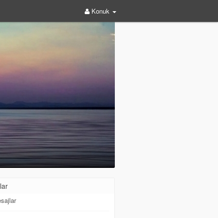
Konuk
lar
sajlar