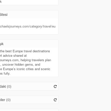
k
itesi
ichaelsjourneys.com/category/travel/eu
şık
the best Europe travel destinations
rt advice shared at
ourneys.com, helping travelers plan
es, uncover hidden gems, and
e Europe’s iconic cities and scenic
s fully.
aki (
0
)
iler (
0
)