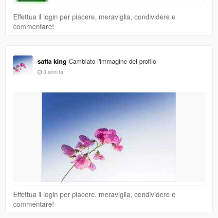
Effettua il login per piacere, meraviglia, condividere e
commentare!
satta king
Cambiato l'immagine del profilo
3 anni fa
Effettua il login per piacere, meraviglia, condividere e
commentare!