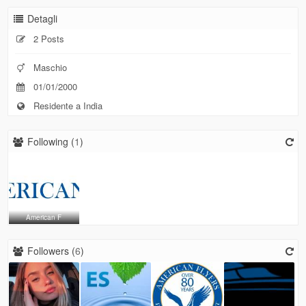
Detagli
2 Posts
Maschio
01/01/2000
Residente a India
Following (
1
)
American F
Followers (
6
)