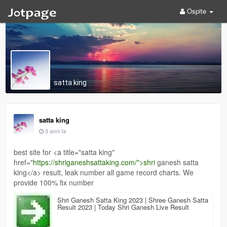
Ospite
satta king
satta king
3 anni fa
best site for <a title="satta king"
href="
https://shriganeshsattaking.com/">shri
ganesh satta
king</a> result, leak number all game record charts. We
provide 100% fix number
Shri Ganesh Satta King 2023 | Shree Ganesh Satta
Result 2023 | Today Shri Ganesh Live Result