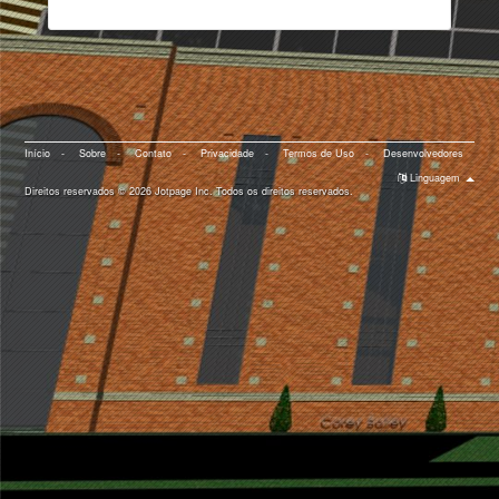
Início
-
Sobre
-
Contato
-
Privacidade
-
Termos de Uso
-
Desenvolvedores
Linguagem
Direitos reservados © 2026 Jotpage Inc. Todos os direitos reservados.