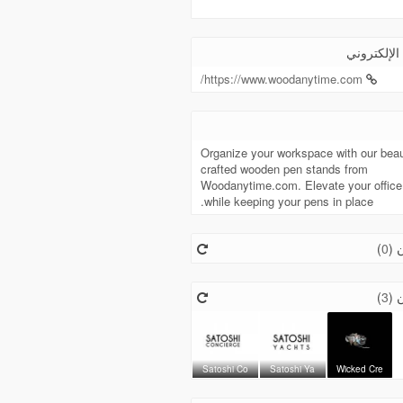
الإلكتروني
https://www.woodanytime.com/
Organize your workspace with our beaut
crafted wooden pen stands from
Woodanytime.com. Elevate your office
while keeping your pens in place.
)
0
ون
)
3
ون
Satoshi Co
Satoshi Ya
Wicked Cre