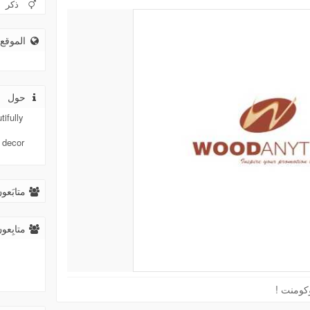
ذكر
الموقع 
حول
ifully
 decor
متابَع (
متابِع (
 وكومنت