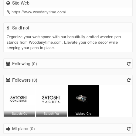
Sito Web
https://www.woodanytime.com/
Su di noi
Organize your workspace with our beautifully crafted wooden pen
stands from Woodanytime.com. Elevate your office decor while
keeping your pens in place.
Following (
0
)
Followers (
3
)
Satoshi Co
Satoshi Ya
Wicked Cre
Mi piace (
0
)