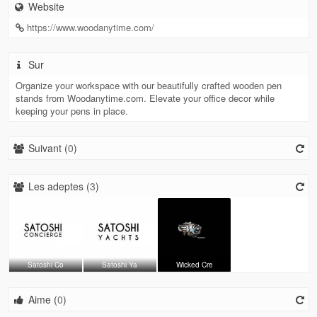
Website
https://www.woodanytime.com/
Sur
Organize your workspace with our beautifully crafted wooden pen
stands from Woodanytime.com. Elevate your office decor while
keeping your pens in place.
Suivant (
0
)
Les adeptes (
3
)
Satoshi Co
Satoshi Ya
Wicked Cre
Aime (
0
)