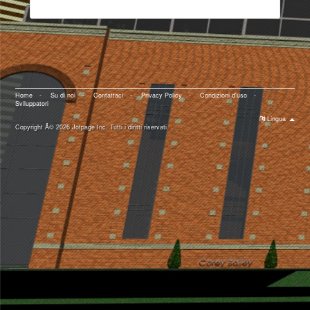
Home
-
Su di noi
-
Contattaci
-
Privacy Policy
-
Condizioni d'uso
-
Sviluppatori
Lingua
Copyright Â© 2026 Jotpage Inc. Tutti i diritti riservati.