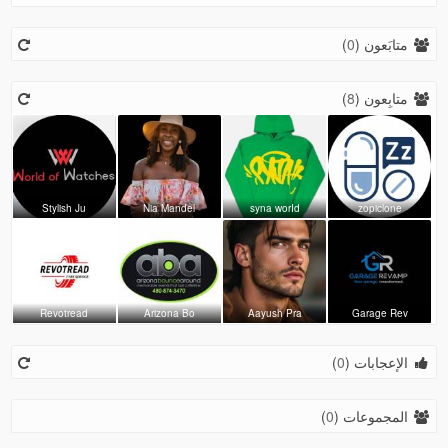
)
0
متابَعون (
)
8
متابِعون (
Stylish Ju
Nia Mandel
syna worId
zopiclone
Revotread
Arizona Bo
Aayush Pra
Garage Rev
)
0
الإعجابات (
)
0
المجموعات (