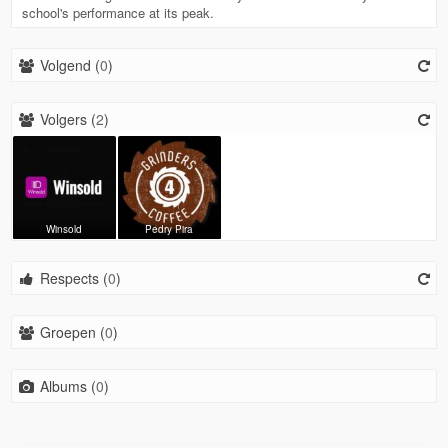
school's performance at its peak.
Volgend (
0
)
Volgers (
2
)
Winsold
Pedry Pira
Respects (
0
)
Groepen (
0
)
Albums (
0
)