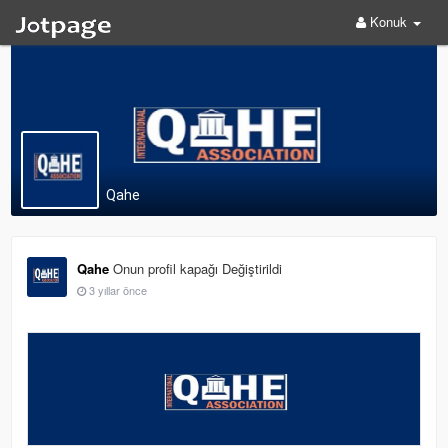
Konuk
Qahe
Qahe
Onun profil kapağı Değiştirildi
3 yıllar önce