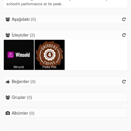
school's performance at its peak.
Aşağıdaki (
0
)
İzleyiciler (
2
)
Winsold
Pedry Pira
Beğeniler (
0
)
Gruplar (
0
)
Albümler (
0
)