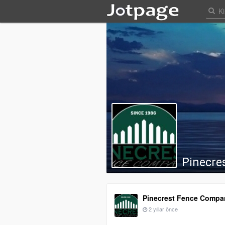
Pinecre
Pinecrest Fence Compa
2 yıllar önce