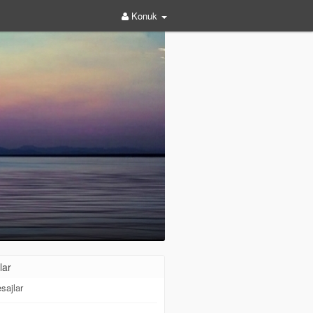
Konuk
lar
sajlar