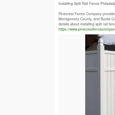
Installing Split Rail Fence Philadel
Pinecrest Fence Company provides w
Montgomery County, and Bucks Cou
details about installing split rail fe
https://www.pinecrestfencecompany.c