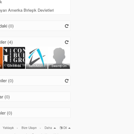
k
an Amerika Birleşik Devletleri
aki (
0
)
iler (
4
)
e
Contreras
SafeAeon I
Swamiji On
ler (
0
)
r (
0
)
ler (
0
)
Yaklaşık
-
Bize Ulaşın
-
Daha
Dil