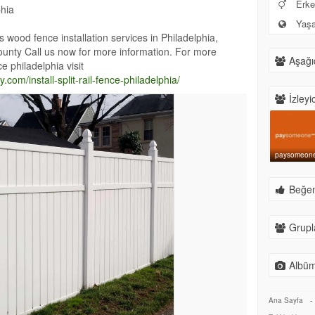
Erke
phia
Yaşay
ood fence installation services in Philadelphia,
nty Call us now for more information. For more
Aşağıd
nce philadelphia visit
om/install-split-rail-fence-philadelphia/
İzleyic
paysomeon
Beğeni
Grupla
Albüm
Ana Sayfa
-