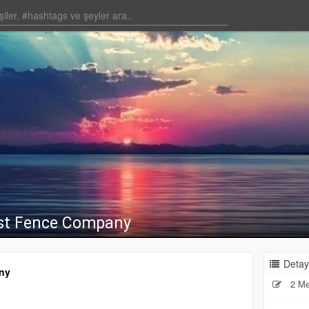
st Fence Company
Detay
ny
2 Me