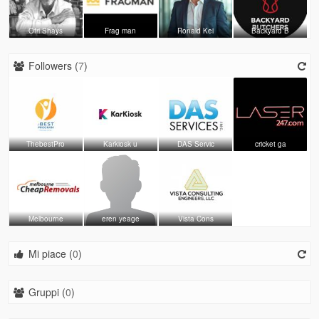
Ofri Shays
Frag man
Ronald Kei
Backyard B
Followers (
7
)
ThebestPro
Karkiosk u
DAS Servic
cricket ga
Melbourne
eren yeage
Vista Cons
Mi piace (
0
)
Gruppi (
0
)