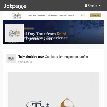
Ospite
Tajmahalday tour
Tajmahalday tour
Cambiato l'immagine del profilo
2 mesi fa