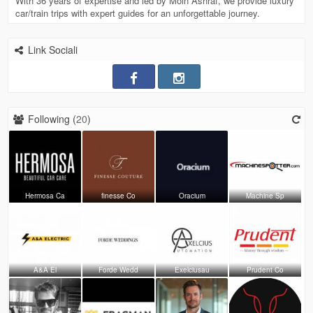
With 36 years of expertise and led by Moin Ashraf, we provide luxury
car/train trips with expert guides for an unforgettable journey.
Link Sociali
Following (
20
)
Hermosa Ca
finesse Co
Oracium
Machine Sp
A&A El
Forde Wedd
Exelciusau
Prudent Co