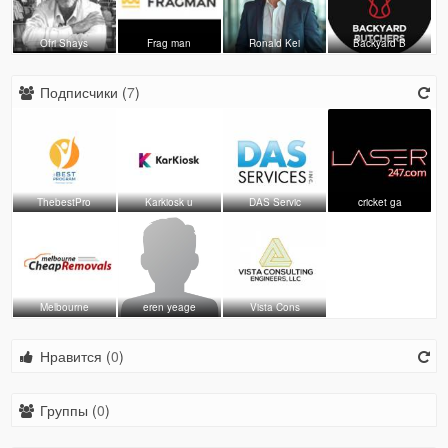
Ofri Shays
Frag man
Ronald Kei
Backyard B
Подписчики (
7
)
ThebestPro
Karkiosk u
DAS Servic
cricket ga
Melbourne
eren yeage
Vista Cons
Нравится (
0
)
Группы (
0
)