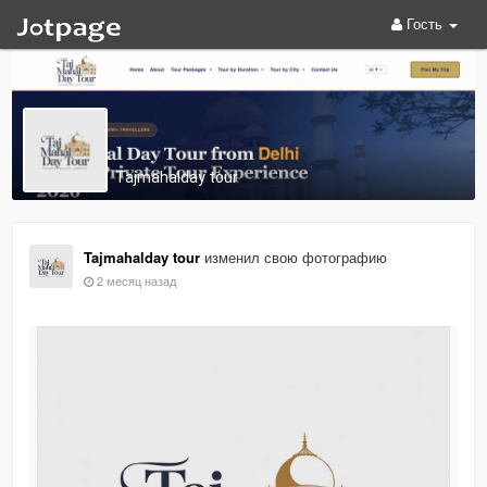
Гость
Tajmahalday tour
Tajmahalday tour
изменил свою фотографию
2 месяц назад