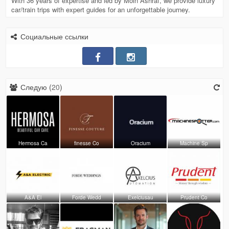
With 36 years of expertise and led by Moin Ashraf, we provide luxury
car/train trips with expert guides for an unforgettable journey.
Социальные ссылки
Следую (
20
)
Hermosa Ca
finesse Co
Oracium
Machine Sp
A&A El
Forde Wedd
Exelciusau
Prudent Co