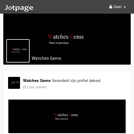
Gast
Watches Gems
Watches Gems
Veranderd zijn profiel deksel
2 jaar geleden