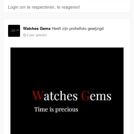
Login om te respecteren, te reageren!
Watches Gems
Heeft zijn profielfoto gewijzigd
2 jaar geleden