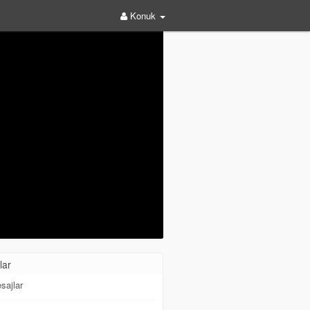
Konuk
lar
sajlar