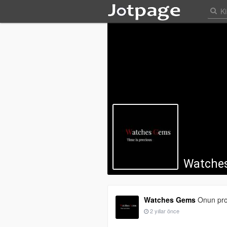
Watche
Watches Gems
Onun prof
2 yıllar önce