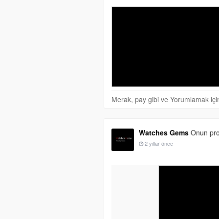
Merak, pay gibi ve Yorumlamak için 
Watches Gems
Onun prof
2 yıllar önce