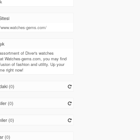
k
itesi
://www.watches-gems.com/
şık
assortment of Diver's watches
e at Watches-gems.com, you may find
fusion of fashion and utility. Up your
me right now!
aki (
0
)
iler (
0
)
ler (
0
)
r (
0
)