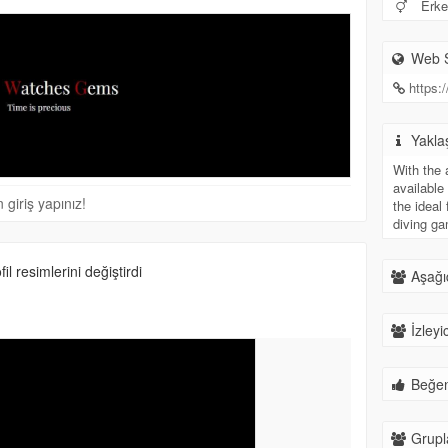
Erke
Web S
https
Yakla
With the 
availabl
giriş yapınız!
the ideal 
diving ga
il resimlerini değiştirdi
Aşağıd
İzleyic
Beğeni
Grupla