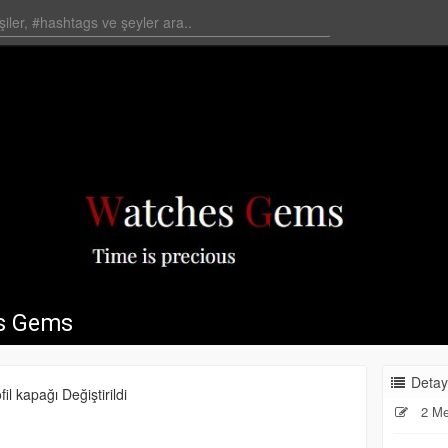
s Gems
Detay
il kapağı Değiştirildi
2 Me