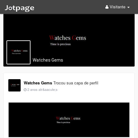
Visitante
Watches Gems
Watches Gems
Trocou sua capa de perfil
2 anos atr&aacute;s