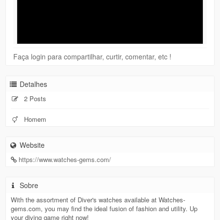
Faça login para compartilhar, curtir, comentar, etc !
Detalhes
2 Posts
Homem
Website
https://www.watches-gems.com/
Sobre
With the assortment of Diver's watches available at Watches-
gems.com, you may find the ideal fusion of fashion and utility. Up
your diving game right now!